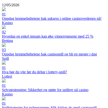
12/05/2026
01
Oppdag hemmelighetene bak suksess i online casinoverdenen nå!
Kasino
02
Hvordan en enkel innsats kan øke vinnersjansene med 25 %
Betting
03
Oppdag hemmelighetene bak casinospill og bli en mester i dag
Spill
01
Hva bør du vite før du deltar i lottery-spill?
Lotteri
01
Selvutestenging: Sikkerhet og støtte for spillere på casino
Kasino
01
Spillstrategier for nybegynnere: Slik lykkes du med casinospill