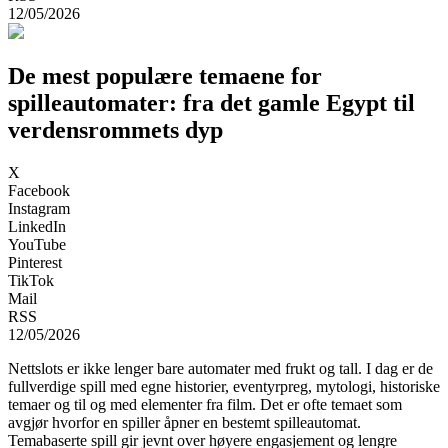
12/05/2026
De mest populære temaene for
spilleautomater: fra det gamle Egypt til
verdensrommets dyp
X
Facebook
Instagram
LinkedIn
YouTube
Pinterest
TikTok
Mail
RSS
12/05/2026
Nettslots er ikke lenger bare automater med frukt og tall. I dag er de
fullverdige spill med egne historier, eventyrpreg, mytologi, historiske
temaer og til og med elementer fra film. Det er ofte temaet som
avgjør hvorfor en spiller åpner en bestemt spilleautomat.
Temabaserte spill gir jevnt over høyere engasjement og lengre