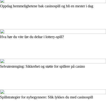
Oppdag hemmelighetene bak casinospill og bli en mester i dag
Hva bør du vite før du deltar i lottery-spill?
Selvutestenging: Sikkerhet og støtte for spillere på casino
Spillstrategier for nybegynnere: Slik lykkes du med casinospill