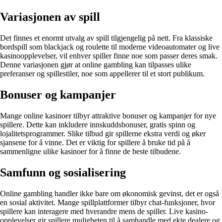
Variasjonen av spill
Det finnes et enormt utvalg av spill tilgjengelig på nett. Fra klassiske
bordspill som blackjack og roulette til moderne videoautomater og live
kasinoopplevelser, vil enhver spiller finne noe som passer deres smak.
Denne variasjonen gjør at online gambling kan tilpasses ulike
preferanser og spillestiler, noe som appellerer til et stort publikum.
Bonuser og kampanjer
Mange online kasinoer tilbyr attraktive bonuser og kampanjer for nye
spillere. Dette kan inkludere innskuddsbonuser, gratis spinn og
lojalitetsprogrammer. Slike tilbud gir spillerne ekstra verdi og øker
sjansene for å vinne. Det er viktig for spillere å bruke tid på å
sammenligne ulike kasinoer for å finne de beste tilbudene.
Samfunn og sosialisering
Online gambling handler ikke bare om økonomisk gevinst, det er også
en sosial aktivitet. Mange spillplattformer tilbyr chat-funksjoner, hvor
spillere kan interagere med hverandre mens de spiller. Live kasino-
opplevelser gir spillere muligheten til å samhandle med ekte dealere og