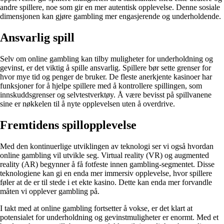
andre spillere, noe som gir en mer autentisk opplevelse. Denne sosiale
dimensjonen kan gjøre gambling mer engasjerende og underholdende.
Ansvarlig spill
Selv om online gambling kan tilby muligheter for underholdning og
gevinst, er det viktig å spille ansvarlig. Spillere bør sette grenser for
hvor mye tid og penger de bruker. De fleste anerkjente kasinoer har
funksjoner for å hjelpe spillere med å kontrollere spillingen, som
innskuddsgrenser og selvtestverktøy. Å være bevisst på spillvanene
sine er nøkkelen til å nyte opplevelsen uten å overdrive.
Fremtidens spillopplevelse
Med den kontinuerlige utviklingen av teknologi ser vi også hvordan
online gambling vil utvikle seg. Virtual reality (VR) og augmented
reality (AR) begynner å få fotfeste innen gambling-segmentet. Disse
teknologiene kan gi en enda mer immersiv opplevelse, hvor spillere
føler at de er til stede i et ekte kasino. Dette kan enda mer forvandle
måten vi opplever gambling på.
I takt med at online gambling fortsetter å vokse, er det klart at
potensialet for underholdning og gevinstmuligheter er enormt. Med et