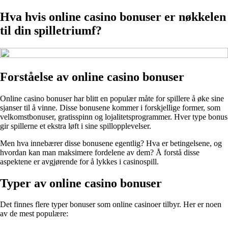
Hva hvis online casino bonuser er nøkkelen
til din spilletriumf?
Forståelse av online casino bonuser
Online casino bonuser har blitt en populær måte for spillere å øke sine
sjanser til å vinne. Disse bonusene kommer i forskjellige former, som
velkomstbonuser, gratisspinn og lojalitetsprogrammer. Hver type bonus
gir spillerne et ekstra løft i sine spillopplevelser.
Men hva innebærer disse bonusene egentlig? Hva er betingelsene, og
hvordan kan man maksimere fordelene av dem? Å forstå disse
aspektene er avgjørende for å lykkes i casinospill.
Typer av online casino bonuser
Det finnes flere typer bonuser som online casinoer tilbyr. Her er noen
av de mest populære: