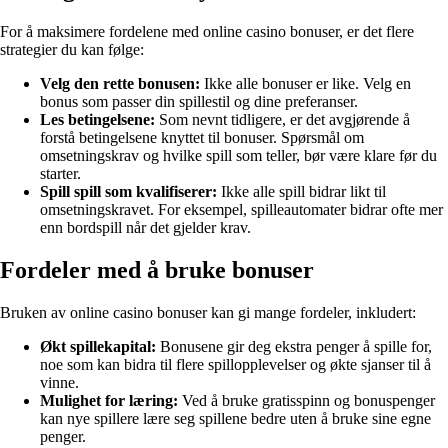
For å maksimere fordelene med online casino bonuser, er det flere
strategier du kan følge:
Velg den rette bonusen:
Ikke alle bonuser er like. Velg en
bonus som passer din spillestil og dine preferanser.
Les betingelsene:
Som nevnt tidligere, er det avgjørende å
forstå betingelsene knyttet til bonuser. Spørsmål om
omsetningskrav og hvilke spill som teller, bør være klare før du
starter.
Spill spill som kvalifiserer:
Ikke alle spill bidrar likt til
omsetningskravet. For eksempel, spilleautomater bidrar ofte mer
enn bordspill når det gjelder krav.
Fordeler med å bruke bonuser
Bruken av online casino bonuser kan gi mange fordeler, inkludert:
Økt spillekapital:
Bonusene gir deg ekstra penger å spille for,
noe som kan bidra til flere spillopplevelser og økte sjanser til å
vinne.
Mulighet for læring:
Ved å bruke gratisspinn og bonuspenger
kan nye spillere lære seg spillene bedre uten å bruke sine egne
penger.