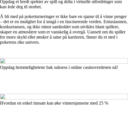
Oppdag et bredt spekter av spill og delta i virtuelle utfordringer som
kan lede deg til storhet.
Å bli med på pokerturneringer er ikke bare en sjanse til å vinne penger
– det er en mulighet for å inngå i en fascinerende verden. Entusiasmen,
konkurransen, og ikke minst samholdet som utvikles blant spillere,
skaper en atmosfære som er vanskelig å overgå. Uansett om du spiller
for moro skyld eller ønsker å satse på karrieren, finner du et sted i
pokerens rike univers.
Oppdag hemmelighetene bak suksess i online casinoverdenen nå!
Hvordan en enkel innsats kan øke vinnersjansene med 25 %