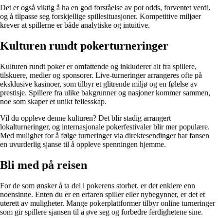
Det er også viktig å ha en god forståelse av pot odds, forventet verdi,
og å tilpasse seg forskjellige spillesituasjoner. Kompetitive miljøer
krever at spillerne er både analytiske og intuitive.
Kulturen rundt pokerturneringer
Kulturen rundt poker er omfattende og inkluderer alt fra spillere,
tilskuere, medier og sponsorer. Live-turneringer arrangeres ofte på
eksklusive kasinoer, som tilbyr et glitrende miljø og en følelse av
prestisje. Spillere fra ulike bakgrunner og nasjoner kommer sammen,
noe som skaper et unikt fellesskap.
Vil du oppleve denne kulturen? Det blir stadig arrangert
lokalturneringer, og internasjonale pokerfestivaler blir mer populære.
Med mulighet for å følge turneringer via direktesendinger har fansen
en uvurderlig sjanse til å oppleve spenningen hjemme.
Bli med på reisen
For de som ønsker å ta del i pokerens storhet, er det enklere enn
noensinne. Enten du er en erfaren spiller eller nybegynner, er det et
uterett av muligheter. Mange pokerplattformer tilbyr online turneringer
som gir spillere sjansen til å øve seg og forbedre ferdighetene sine.