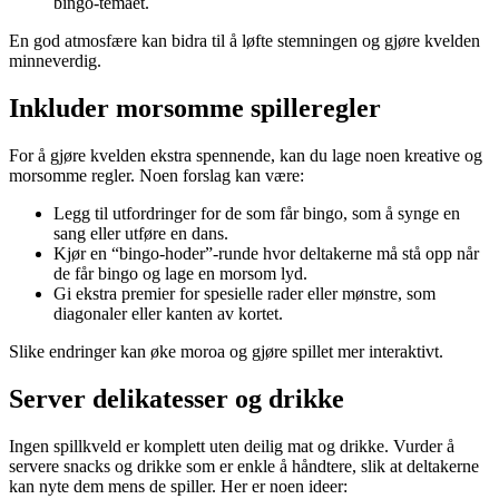
bingo-temaet.
En god atmosfære kan bidra til å løfte stemningen og gjøre kvelden
minneverdig.
Inkluder morsomme spilleregler
For å gjøre kvelden ekstra spennende, kan du lage noen kreative og
morsomme regler. Noen forslag kan være:
Legg til utfordringer for de som får bingo, som å synge en
sang eller utføre en dans.
Kjør en “bingo-hoder”-runde hvor deltakerne må stå opp når
de får bingo og lage en morsom lyd.
Gi ekstra premier for spesielle rader eller mønstre, som
diagonaler eller kanten av kortet.
Slike endringer kan øke moroa og gjøre spillet mer interaktivt.
Server delikatesser og drikke
Ingen spillkveld er komplett uten deilig mat og drikke. Vurder å
servere snacks og drikke som er enkle å håndtere, slik at deltakerne
kan nyte dem mens de spiller. Her er noen ideer: