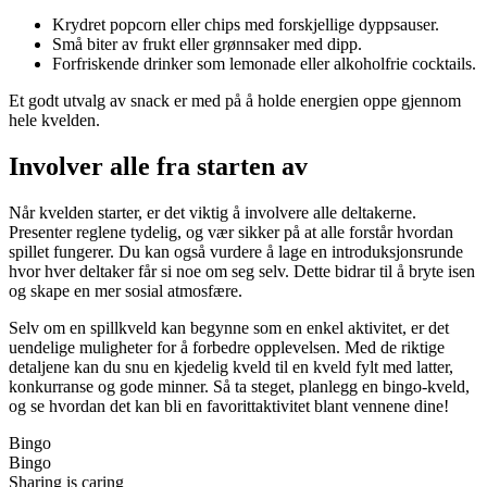
Krydret popcorn eller chips med forskjellige dyppsauser.
Små biter av frukt eller grønnsaker med dipp.
Forfriskende drinker som lemonade eller alkoholfrie cocktails.
Et godt utvalg av snack er med på å holde energien oppe gjennom
hele kvelden.
Involver alle fra starten av
Når kvelden starter, er det viktig å involvere alle deltakerne.
Presenter reglene tydelig, og vær sikker på at alle forstår hvordan
spillet fungerer. Du kan også vurdere å lage en introduksjonsrunde
hvor hver deltaker får si noe om seg selv. Dette bidrar til å bryte isen
og skape en mer sosial atmosfære.
Selv om en spillkveld kan begynne som en enkel aktivitet, er det
uendelige muligheter for å forbedre opplevelsen. Med de riktige
detaljene kan du snu en kjedelig kveld til en kveld fylt med latter,
konkurranse og gode minner. Så ta steget, planlegg en bingo-kveld,
og se hvordan det kan bli en favorittaktivitet blant vennene dine!
Bingo
Bingo
Sharing is caring