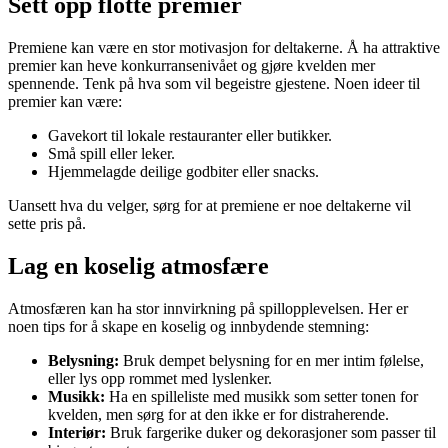
Sett opp flotte premier
Premiene kan være en stor motivasjon for deltakerne. Å ha attraktive
premier kan heve konkurransenivået og gjøre kvelden mer
spennende. Tenk på hva som vil begeistre gjestene. Noen ideer til
premier kan være:
Gavekort til lokale restauranter eller butikker.
Små spill eller leker.
Hjemmelagde deilige godbiter eller snacks.
Uansett hva du velger, sørg for at premiene er noe deltakerne vil
sette pris på.
Lag en koselig atmosfære
Atmosfæren kan ha stor innvirkning på spillopplevelsen. Her er
noen tips for å skape en koselig og innbydende stemning:
Belysning:
Bruk dempet belysning for en mer intim følelse,
eller lys opp rommet med lyslenker.
Musikk:
Ha en spilleliste med musikk som setter tonen for
kvelden, men sørg for at den ikke er for distraherende.
Interiør:
Bruk fargerike duker og dekorasjoner som passer til