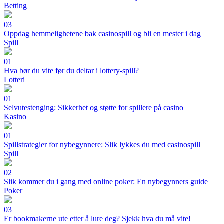
Betting
03
Oppdag hemmelighetene bak casinospill og bli en mester i dag
Spill
01
Hva bør du vite før du deltar i lottery-spill?
Lotteri
01
Selvutestenging: Sikkerhet og støtte for spillere på casino
Kasino
01
Spillstrategier for nybegynnere: Slik lykkes du med casinospill
Spill
02
Slik kommer du i gang med online poker: En nybegynners guide
Poker
03
Er bookmakerne ute etter å lure deg? Sjekk hva du må vite!