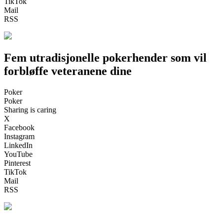
TikTok
Mail
RSS
Fem utradisjonelle pokerhender som vil
forbløffe veteranene dine
Poker
Poker
Sharing is caring
X
Facebook
Instagram
LinkedIn
YouTube
Pinterest
TikTok
Mail
RSS