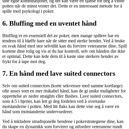
sine egne kombinasjoner, og det kan være en sjanse for deg å vinne
potten når de minst venter det. Dette er en interessant metode for å
spille med psykologi i poker.
6. Bluffing med en uventet hånd
Bluffing er en essensiell del av poker, men mange spillere har en
tendens til å bløffe bare når de sitter med sterke hender. Ved å bruke
en svak hånd med stor selvtillit kan du forvirre veteranene dine. Spill
kortene dine rolig og vis at du har kontroll, selv om hånden din ikke
er optimal. Dette kan lede dem til å kaste sine sterkere hender av
frykt for å tape mot deg.
7. En hånd med lave suited connectors
Selv om suited connectors (korte sekvenser med samme kortfarge)
ofte anses som en mer risikabel hånd, kan de gi unike muligheter for
opprettelse av nedre straights eller flushes. Lave suited connectors,
som 4-5 i hjerter, kan lett gi deg fordelen ved å overraske
motstanderne i potten. Med litt flaks kan dette vise seg å være en
hånd som motstanderne undervurderer.
Ved å inkludere utradisjonelle hendene i pokerstrategiene dine, kan
du skape en dynamikk som forvirrer og utfordrer veteranene rundt